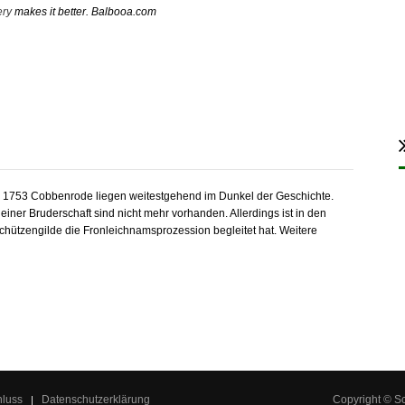
ery
makes it better. Balbooa.com
V. 1753 Cobbenrode liegen weitestgehend im Dunkel der Geschichte.
iner Bruderschaft sind nicht mehr vorhanden. Allerdings ist in den
Schützengilde die Fronleichnamsprozession begleitet hat. Weitere
hluss
Datenschutzerklärung
Copyright © S