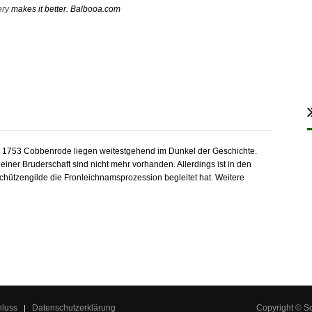
ery
makes it better. Balbooa.com
V. 1753 Cobbenrode liegen weitestgehend im Dunkel der Geschichte.
iner Bruderschaft sind nicht mehr vorhanden. Allerdings ist in den
Schützengilde die Fronleichnamsprozession begleitet hat. Weitere
hluss
Datenschutzerklärung
Copyright © S