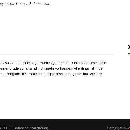
ery
makes it better. Balbooa.com
V. 1753 Cobbenrode liegen weitestgehend im Dunkel der Geschichte.
iner Bruderschaft sind nicht mehr vorhanden. Allerdings ist in den
Schützengilde die Fronleichnamsprozession begleitet hat. Weitere
hluss
Datenschutzerklärung
Copyright © S