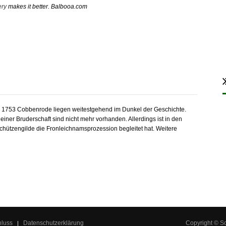
ery
makes it better. Balbooa.com
V. 1753 Cobbenrode liegen weitestgehend im Dunkel der Geschichte.
iner Bruderschaft sind nicht mehr vorhanden. Allerdings ist in den
Schützengilde die Fronleichnamsprozession begleitet hat. Weitere
hluss
Datenschutzerklärung
Copyright © S