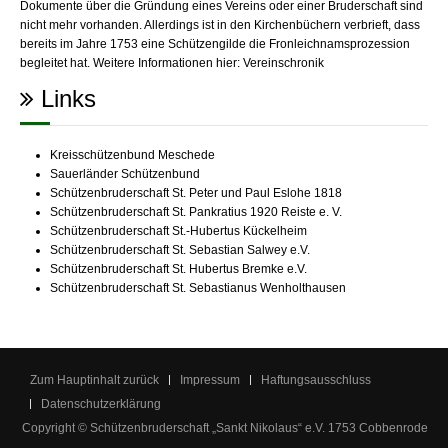
Dokumente über die Gründung eines Vereins oder einer Bruderschaft sind
nicht mehr vorhanden. Allerdings ist in den Kirchenbüchern verbrieft, dass
bereits im Jahre 1753 eine Schützengilde die Fronleichnamsprozession
begleitet hat. Weitere Informationen hier:
Vereinschronik
Links
Kreisschützenbund Meschede
Sauerländer Schützenbund
Schützenbruderschaft St. Peter und Paul Eslohe 1818
Schützenbruderschaft St. Pankratius 1920 Reiste e. V.
Schützenbruderschaft St.-Hubertus Kückelheim
Schützenbruderschaft St. Sebastian Salwey e.V.
Schützenbruderschaft St. Hubertus Bremke e.V.
Schützenbruderschaft St. Sebastianus Wenholthausen
Zum Hauptinhalt zurück
Impressum
Haftungsausschluss
Datenschutzerklärung
Copyright © Schützenbruderschaft „Sankt Nikolaus“ e.V. 1753 Cobbenrode